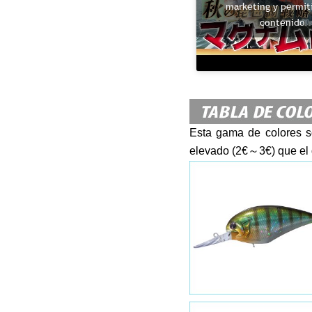
marketing y permiti
contenido
Esta gama de colores so
elevado (2€～3€) que el 