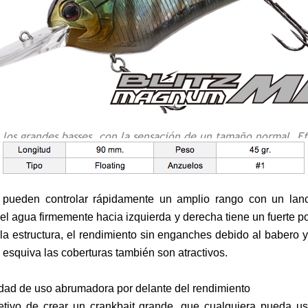
a los grandes basses, con la sensación de un tamaño normal. Ef
 pueden controlar rápidamente un amplio rango con un lanc
el agua firmemente hacia izquierda y derecha tiene un fuerte po
 la estructura, el rendimiento sin enganches debido al babero y
y esquiva las coberturas también son atractivos.
dad de uso abrumadora por delante del rendimiento
etivo de crear un crankbait grande, que cualquiera pueda u