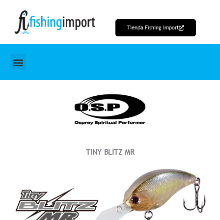
Ir
al
Tienda Fishing Import
contenido
TINY BLITZ MR