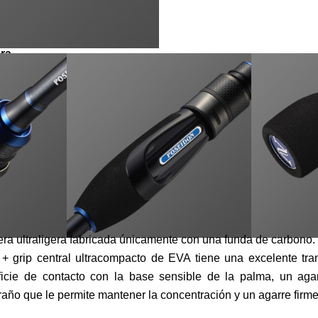
ra
a ultraligera fabricada únicamente con una funda de carbono.
S + grip central ultracompacto de EVA tiene una excelente tra
ficie de contacto con la base sensible de la palma, un ag
año que le permite mantener la concentración y un agarre firme