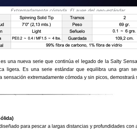
Extremadamente cómoda. El auge del neo-estándar.
es una nueva serie que continúa el legado de la Salty Sensa
sca ligera. Es una serie estándar que equilibra una gran se
na sensación extremadamente cómoda y sin picos, demostrará s
ólida)
 diseñado para pescar a largas distancias y profundidades con
a puntera sensible con una sección de vientre y talón potentes