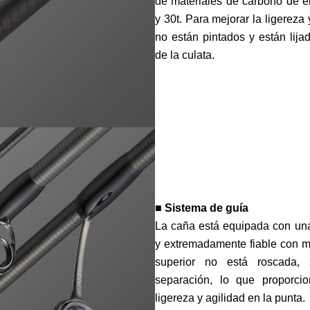
de materiales de carbono de e
y 30t. Para mejorar la ligereza 
no están pintados y están lijad
de la culata.
■ Sistema de guía
La caña está equipada con una
y extremadamente fiable con ma
superior no está roscada,
separación, lo que proporc
ligereza y agilidad en la punta.