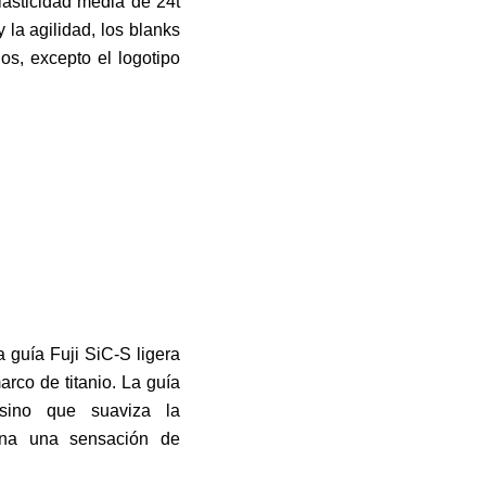
lasticidad media de 24t
y la agilidad, los blanks
os, excepto el logotipo
 guía Fuji SiC-S ligera
rco de titanio. La guía
 sino que suaviza la
iona una sensación de