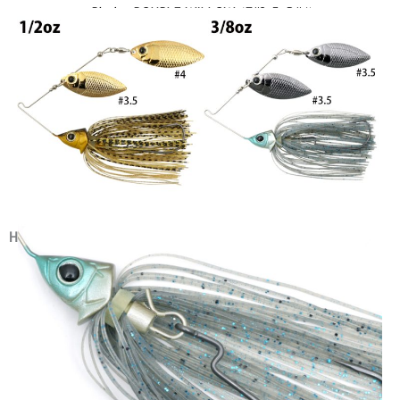
Blade: DOUBLE WILLOW (F#3.5･R#4)
HOOK HANGER