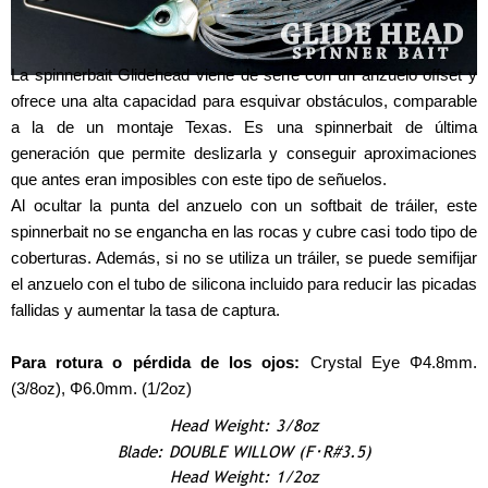
La spinnerbait Glidehead viene de serie con un anzuelo offset y
ofrece una alta capacidad para esquivar obstáculos, comparable
a la de un montaje Texas. Es una spinnerbait de última
generación que permite deslizarla y conseguir aproximaciones
que antes eran imposibles con este tipo de señuelos.
Al ocultar la punta del anzuelo con un softbait de tráiler, este
spinnerbait no se engancha en las rocas y cubre casi todo tipo de
coberturas. Además, si no se utiliza un tráiler, se puede semifijar
el anzuelo con el tubo de silicona incluido para reducir las picadas
fallidas y aumentar la tasa de captura.
Para rotura o pérdida de los ojos:
Crystal Eye Φ4.8mm.
(3/8oz), Φ6.0mm. (1/2oz)
Head Weight: 3/8oz
Blade: DOUBLE WILLOW (F･R#3.5)
Head Weight: 1/2oz