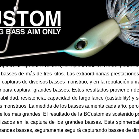
aptura de grandes basses, la spinnerbait Bcustom posee u
 basses de más de tres kilos. Las extraordinarias prestacione
 capturas de diversos basses monstruo, y en la reputación uni
r para capturar grandes basses. Estos resultados provienen de
bilidad, resistencia, capacidad de largo lance (castability) y s
los monstruos. La medida de los basses aumenta cada año, pero
de los más grandes. El resultado de la BCustom es sostenido p
izados en la captura de los grandes basses. Esta spinnerba
randes basses, seguramente seguirá capturando basses de di