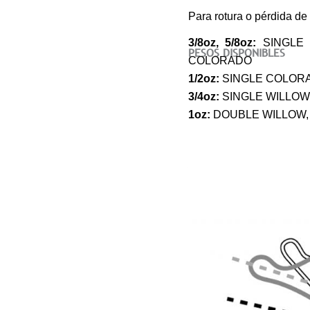
Para rotura o pérdida de 
3/8oz, 5/8oz:
SINGLE 
PESOS DISPONIBLES
COLORADO
1/2oz:
SINGLE COLORA
3/4oz:
SINGLE WILLOW
1oz:
DOUBLE WILLOW,
ARM FORM & HOOK ANGL