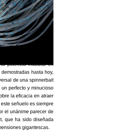
na potencia inaudita en
s demostradas hasta hoy,
versal de una spinnerbait
 un perfecto y minucioso
obre la eficacia en atraer
 este señuelo es siempre
or el unánime parecer de
it, que ha sido diseñada
mensiones gigantescas.