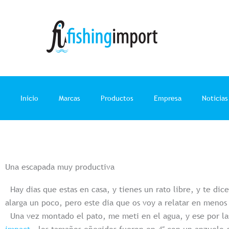
Ir
al
contenido
Inicio
Marcas
Productos
Empresa
Noticias
Una escapada muy productiva
Hay dias que estas en casa, y tienes un rato libre, y te di
alarga un poco, pero este dia que os voy a relatar en menos 
Una vez montado el pato, me meti en el agua, y ese por las
impact
, los tamaños eñegidos fueron en 4″ con un anzuelo d