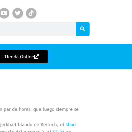
Y
T
T
o
w
i
u
i
k
t
t
t
u
t
o
b
e
k
e
r
Tienda Online
un par de horas, que luego siempre se
jerkbait blando de Keitech, el
Shad
anzuelo del numero 2, el
DS-21
de