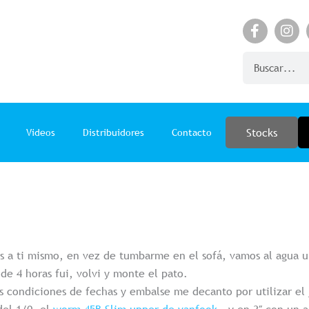
F
I
a
n
c
s
Search
e
t
b
a
o
g
o
r
k
a
Stocks
Videos
Distribuidores
Contacto
-
m
f
ces a ti mismo, en vez de tumbarme en el sofá, vamos al agua 
de 4 horas fui, volvi y monte el pato.
 condiciones de fechas y embalse me decanto por utilizar el 
el 1/0, el
worm 45B Slim upper de vanfook
, y en 3″ con un 