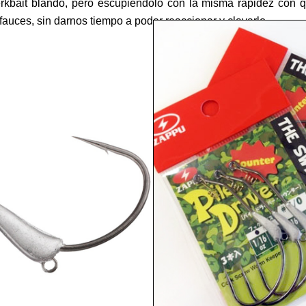
rkbait blando, pero escupiéndolo con la misma rapidez con 
fauces, sin darnos tiempo a poder reaccionar y clavarlo.