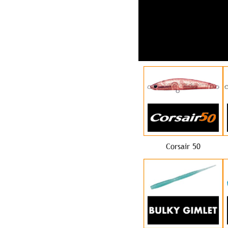
Corsair 50