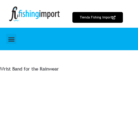
Ir
al
Tienda Fishing Import
contenido
Wrist Band for the Rainwear