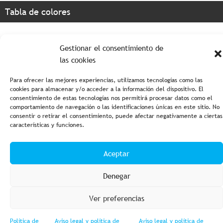
Tabla de colores
Gestionar el consentimiento de
las cookies
Para ofrecer las mejores experiencias, utilizamos tecnologías como las
cookies para almacenar y/o acceder a la información del dispositivo. El
consentimiento de estas tecnologías nos permitirá procesar datos como el
comportamiento de navegación o las identificaciones únicas en este sitio. No
Aviso legal y política de privacidad
Política de cookies
consentir o retirar el consentimiento, puede afectar negativamente a ciertas
características y funciones.
Condiciones de compra
Accesibilidad
Aceptar
Denegar
Ver preferencias
© 2023 Fishing Import – Powered by
Web GESTIOMÀTICA
Política de
Aviso legal y política de
Aviso legal y política de