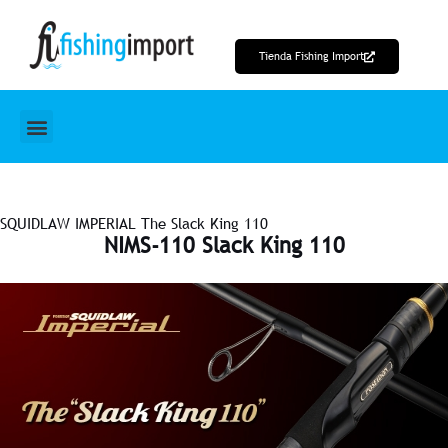
Ir
al
Tienda Fishing Import
contenido
SQUIDLAW IMPERIAL The Slack King 110
NIMS-110 Slack King 110