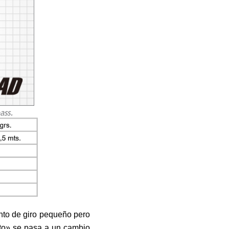
ass.
nto de giro pequeño pero
nto» se pasa a un cambio