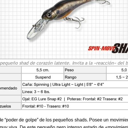
pequeño shad de corazón latente. Invita a la «reacción» del b
 de “poder de golpe” de los pequeños shads. Posee un movimie
 muy viva. De este pequeño pero intenso estado de «movimie