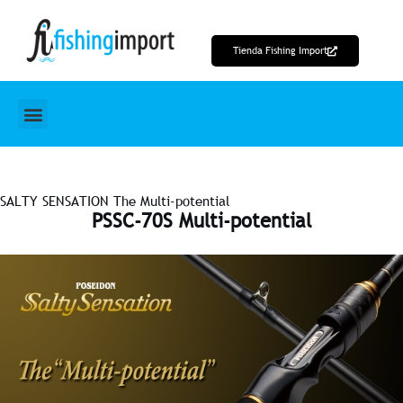
Ir
al
Tienda Fishing Import
contenido
SALTY SENSATION The Multi-potential
PSSC-70S Multi-potential