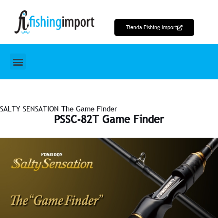
Ir
al
Tienda Fishing Import
contenido
SALTY SENSATION The Game Finder
PSSC-82T Game Finder