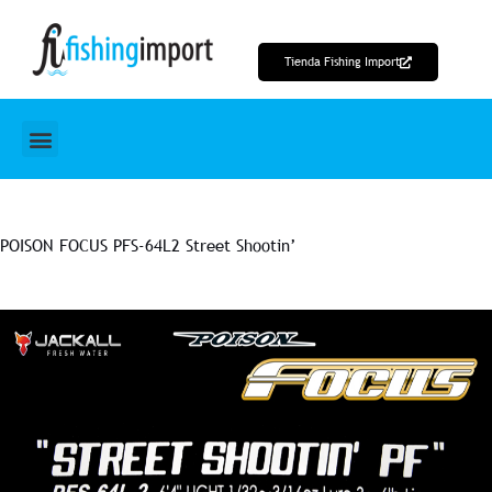
Ir
al
Tienda Fishing Import
contenido
POISON FOCUS PFS-64L2 Street Shootin’