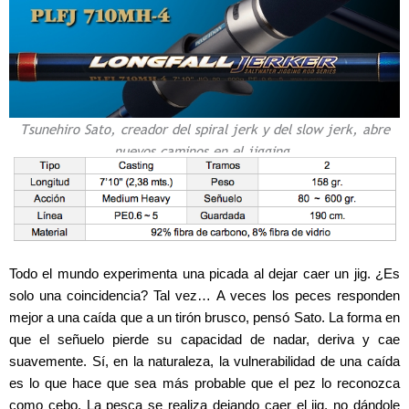
Tsunehiro Sato, creador del spiral jerk y del slow jerk, abre
nuevos caminos en el jigging.
Todo el mundo experimenta una picada al dejar caer un jig. ¿Es
solo una coincidencia? Tal vez… A veces los peces responden
mejor a una caída que a un tirón brusco, pensó Sato. La forma en
que el señuelo pierde su capacidad de nadar, deriva y cae
suavemente. Sí, en la naturaleza, la vulnerabilidad de una caída
es lo que hace que sea más probable que el pez lo reconozca
como cebo. La pesca se realiza dejando caer el jig, no dándole