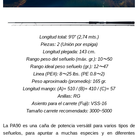
PA 90 JAW BREAKER (RG)
Longitud total: 9’0″ (2,74 mts.)
Piezas: 2 (Unión por espiga)
Longitud plegada: 143 cm.
Rango peso del señuelo (máx. gr.): 10〜50
Rango ideal peso señuelo (gr.): 12〜47
Linea (PE#): 8〜25 lbs. (PE 0.8〜2)
Peso aproximado (promedio): 165 gr.
Longitud mango: (A)= 510 / (B)= 410 / (C)= 57
Anillas: RG
Asiento para el carrete (Fuji): VSS-16
Tamaño carrete recomendado: 3000~5000
La PA90 es una caña de potencia versátil para varios tipos de
señuelos, para apuntar a muchas especies y en diferentes