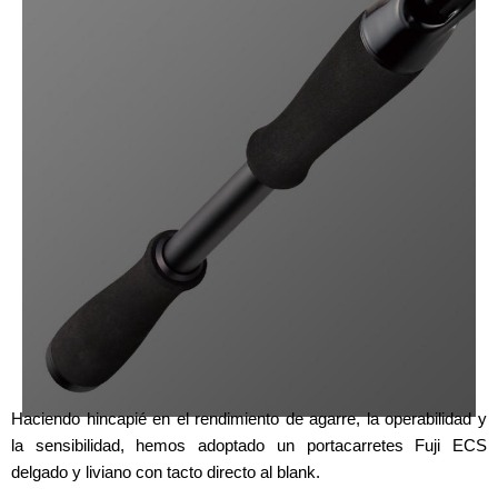
Haciendo hincapié en el rendimiento de agarre, la operabilidad y
la sensibilidad, hemos adoptado un portacarretes Fuji ECS
delgado y liviano con tacto directo al blank.