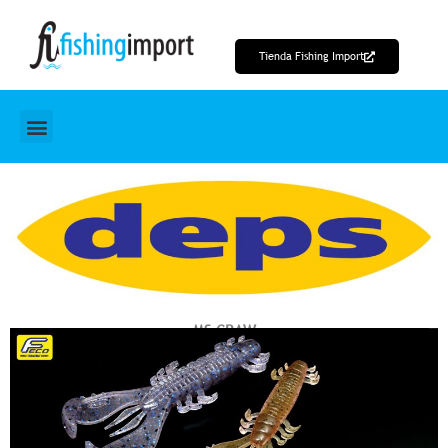
Ir
al
Tienda Fishing Import
contenido
MS CRAW