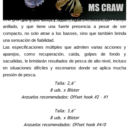
Una gran garra que aletea y agita el agua con fuerza, con cuerpo
Una garra compacta que produce fuertes olas
anillado, y que tiene una fuerte presencia a pesar de ser
compacto, no solo atrae a los basses, sino que también brinda
una sensación de fiabilidad.
Las especificaciones múltiples que admiten varias acciones y
aparejos, como recuperación, caída, golpes de fondo y
sacudidas, le brindarán resultados de pesca de alto nivel, incluso
en situaciones difíciles y escenarios donde se aplica mucha
presión de pesca.
Talla: 2,6″
8 uds. x Blíster
Anzuelos recomendados: Offset hook #2 – #1
Talla: 3,6″
8 uds. x Blíster
Anzuelos recomendados: Offset hook #4/0