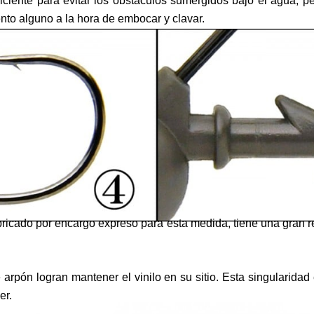
uficiente para evitar los obstáculos sumergidos bajo el agua,
to alguno a la hora de embocar y clavar.
abricado por encargo expreso para esta medida, tiene una gran re
arpón logran mantener el vinilo en su sitio. Esta singularidad
er.