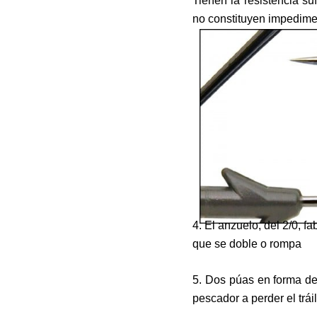
Tienen la resistencia s
no constituyen impedimen
4. El anzuelo, del 2/0, f
que se doble o rompa
5. Dos púas en forma de 
pescador a perder el tráil