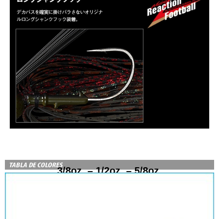
3/8oz. – 1/2oz. – 5/8oz.