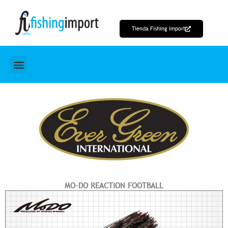
Ir
al
Tienda Fishing Import
contenido
MO-DO REACTION FOOTBALL