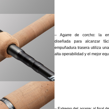
– Agarre de corcho: la em
diseñada para alcanzar fác
empuñadura trasera utiliza un
alta operabilidad y el mejor equi
– Extremo del agarre: al final 