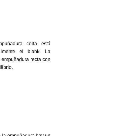
puñadura corta está
ilmente el blank. La
a empuñadura recta con
librio.
de la empuñadura hay un