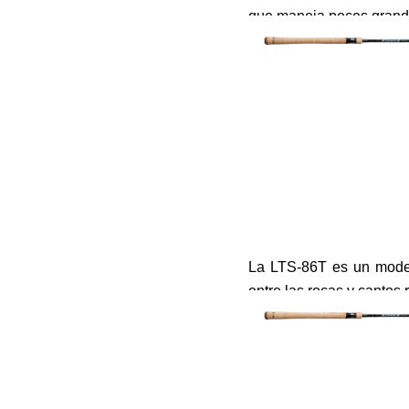
que maneja peces grand
La LTS-86T es un model
entre las rocas y cantos 