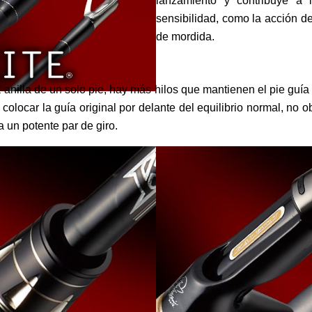
lanzamiento y contribuye a l
sensibilidad, como la acción de
de mordida.
nilla de un solo pie, hay más hilos que mantienen el pie guía
 colocar la guía original por delante del equilibrio normal, no ob
a un potente par de giro.
A & PORTACARRETES