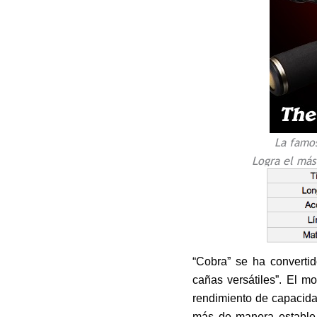
La famo
Logra el más
“Cobra” se ha converti
cañas versátiles”. El m
rendimiento de capacida
más de manera estable 