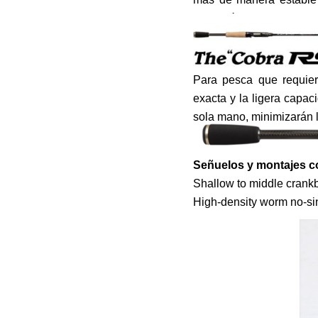
evolución hasta converti
Para pesca que requier
exacta y la ligera capa
sola mano, minimizarán l
Señuelos y montajes c
Shallow to middle crankba
High-density worm no-sink