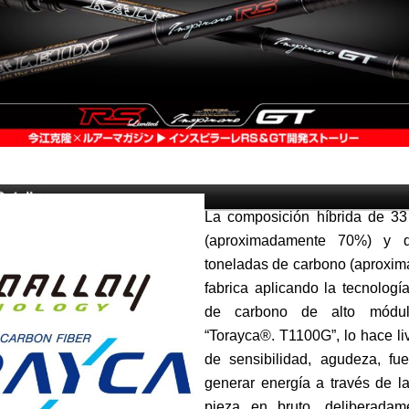
La composición híbrida de 33
(aproximadamente 70%) y 
toneladas de carbono (aproxi
fabrica aplicando la tecnologí
de carbono de alto módulo
“Torayca®. T1100G”, lo hace l
de sensibilidad, agudeza, fu
generar energía a través de la 
pieza en bruto, deliberadam