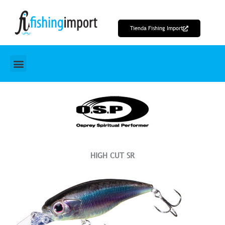
Ir
al
Tienda Fishing Import
contenido
HIGH CUT SR