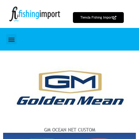
Ir
al
Tienda Fishing Import
contenido
GM OCEAN NET CUSTOM