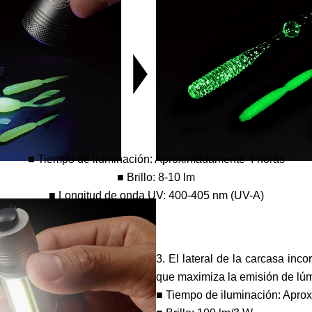
■ Tiempo de iluminación: Aproximadamente 4 horas
■ Brillo: 8-10 lm
■ Longitud de onda UV: 400-405 nm (UV-A)
3. El lateral de la carcasa in
que maximiza la emisión de lúm
■ Tiempo de iluminación: Apro