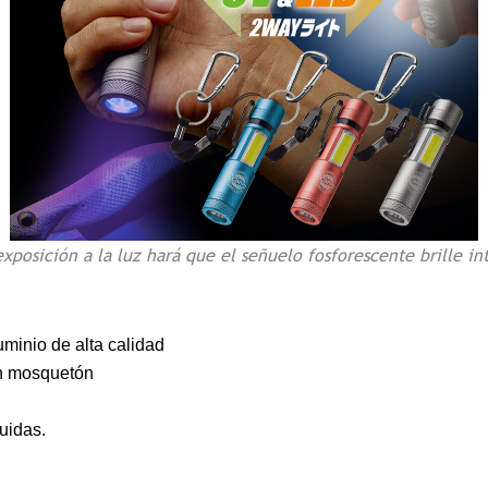
xposición a la luz hará que el señuelo fosforescente brille i
uminio de alta calidad
on mosquetón
uidas.