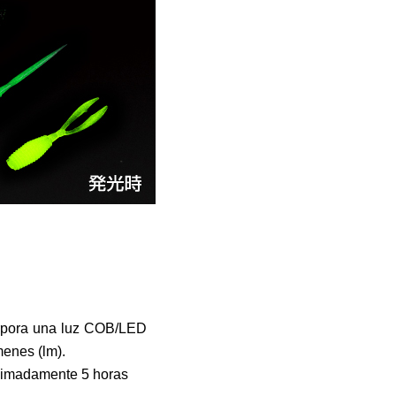
corpora una luz COB/LED
enes (lm).
ximadamente 5 horas