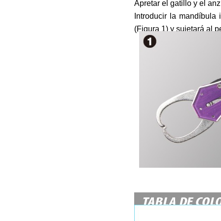
Apretar el gatillo y el an
Introducir la mandíbula i
(Figura 1) y sujetará al p