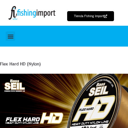
Ir
al
Tienda Fishing Import
contenido
Flex Hard HD (Nylon)