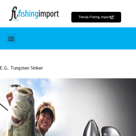
Ir
al
Tienda Fishing Import
contenido
E.G. Tungsten Sinker