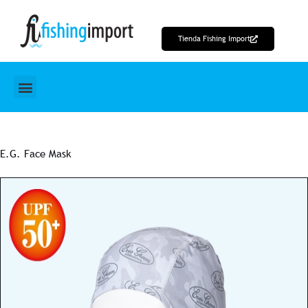
Ir
al
Tienda Fishing Import
contenido
E.G. Face Mask