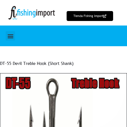
Ir
al
Tienda Fishing Import
contenido
DT-55 Devil Treble Hook (Short Shank)