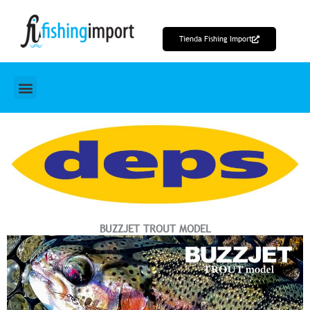
Ir
al
Tienda Fishing Import
contenido
BUZZJET TROUT MODEL