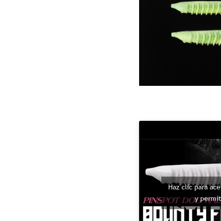
Haz clic para ac
y permit