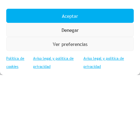
Aceptar
Denegar
←
Producto web anterior
Producto web siguiente
→
Ver preferencias
Política de
Aviso legal y política de
Aviso legal y política de
cookies
privacidad
privacidad
Aviso legal y política de privacidad
Política de cookies
Condiciones de compra
Accesibilidad