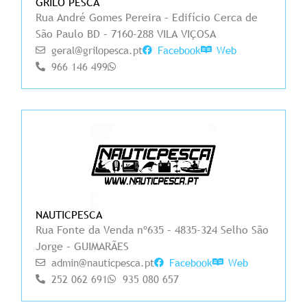
GRILO PESCA
Rua André Gomes Pereira – Edifício Cerca de
São Paulo BD – 7160-288 VILA VIÇOSA
geral@grilopesca.pt
Facebook
Web
966 146 499
NAUTICPESCA
Rua Fonte da Venda nº635 – 4835-324 Selho São
Jorge – GUIMARÃES
admin@nauticpesca.pt
Facebook
Web
252 062 691
935 080 657