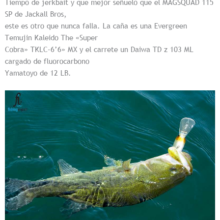
Tiempo de jerkbait y que mejor señuelo que el MAGSQUAD 115
SP de Jackall Bros,
este es
otro que nunca falla. La caña es una Evergreen
Temujin Kaleido The «Super
Cobra» TKLC-6’6» MX y el carrete un Daiwa TD z 103 ML
cargado de fluorocarbono
Yamatoyo de 12 LB.